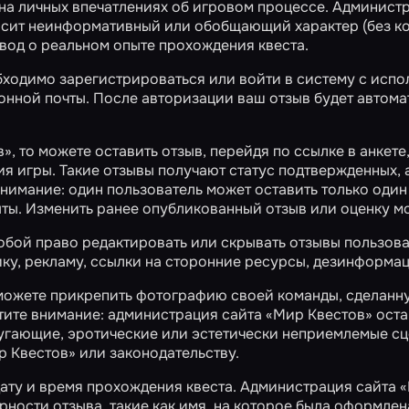
на личных впечатлениях об игровом процессе. Администр
носит неинформативный или обобщающий характер (без к
вывод о реальном опыте прохождения квеста.
обходимо зарегистрироваться или войти в систему с ис
ронной почты. После авторизации ваш отзыв будет автом
, то можете оставить отзыв, перейдя по ссылке в анкете
 игры. Такие отзывы получают статус подтвержденных, а
внимание: один пользователь может оставить только один
рыты. Изменить ранее опубликованный отзыв или оценку 
обой право редактировать или скрывать отзывы пользов
ку, рекламу, ссылки на сторонние ресурсы, дезинформац
 можете прикрепить фотографию своей команды, сделанн
те внимание: администрация сайта «Мир Квестов» остав
угающие, эротические или эстетически неприемлемые сце
 Квестов» или законодательству.
ату и время прохождения квеста. Администрация сайта «
ности отзыва, такие как имя, на которое была оформлен