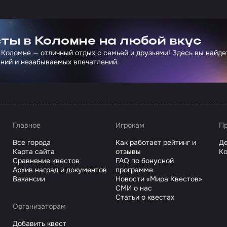
ртнера Сколково
ты в Коломне на любой вкус
 Коломне — отличный отдых с семьей и друзьями! Здесь вы найд
ний и незабываемых впечатлений.
Главное
Игрокам
Пр
Все города
Как работает рейтинг и
Де
Карта сайта
отзывы
Ко
Сравнение квестов
FAQ по бонусной
Архив наград и документов
программе
Вакансии
Новости «Мира Квестов»
СМИ о нас
Статьи о квестах
Организаторам
Добавить квест