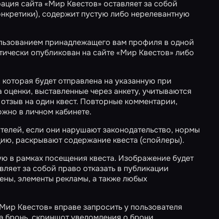
ация сайта «Мир Квестов» оставляет за собой
онкретики), содержит пустую либо нерелевантную
пользованием принадлежащего вам профиля в одной
атически опубликован на сайте «Мир Квестов» либо
, которая будет отправлена на указанную при
 оценки, выставленные через анкету, учитываются
 отзыв на один квест. Повторные комментарии,
можно в
личном кабинете
.
ателей, если они нарушают законодательство, нормы
ию, раскрывают содержание квеста (спойлеры).
ую в рамках посещения квеста. Изображение будет
ляет за собой право отказать в публикации
ны, элементы рекламы, а также любых
Мир Квестов» вправе запросить у пользователя
а бронь, скриншот уведомления о брони,