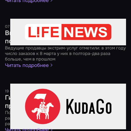
Читать подробнее
07 марта 2017
2 минуты
Вместо цветов — избить мужа. Какие
подарки в тренде на 8 Марта
Ведущие продавцы экстрим-услуг отметили: в этом году
число заказов к 8 марта у них в полтора-два раза
больше, чем в прошлом
Читать подробнее
19 сентября 2016
1 минута
Гид по квестам: выбираем
приключение мечты
Портал KudaGo.com вместе с "Миром Квестов"
разберется в многообразии видов подобного
развлечения
Читать подробнее