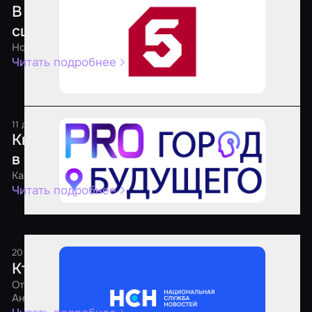
В российских квестах хотят запретить
сцены пыток и опасные моменты
Новые правила для квест-индустрии
Читать подробнее
11 декабря 2025
1 минута
Квесты по сериалу «Метод» открылись
в трех городах России
Как квесты переносят зрителей в эпицентр событий
Читать подробнее
20 августа 2025
1 минута
Кто должен проверять квесты
Отвечает PR-директор агрегатора «Мир Квестов»
Анастасия Недумова