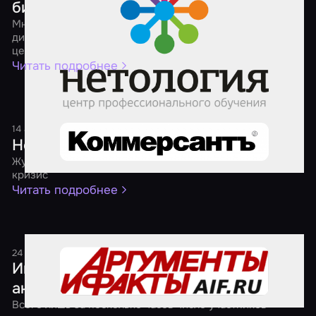
бизнеса
Мнения разных бизнесов о том, как продвигать студию
дизайнерской мебели, школу английского, фитнес-
центр и агрегатор квестов в соцсетях
Читать подробнее
14 августа 2017
1 минута
Нести свой квест
Журнал "Огонек" — о бизнесе, который расцвел в
кризис
Читать подробнее
24 мая 2017
1 минута
Играем, когда темно. В России прошла
акция "Ночь квестов"
Всего лишь за несколько часов число участников