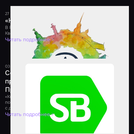
27 мая 2021
1 минута
«Ночь Квестов 2021»
В России состоится шестая ежегодная акция «Ночь
Квестов»
Читать подробнее
03 апреля 2021
1 минута
Состоялся онлайн-форум для
представителей квест-индустрии
Приволжского федерального округа
«КвестФорум» – это инфраструктура, цель которой
помочь предпринимателям через взаимодействие друг
с другом улучшить свой бизнес, найти новые решения
Читать подробнее