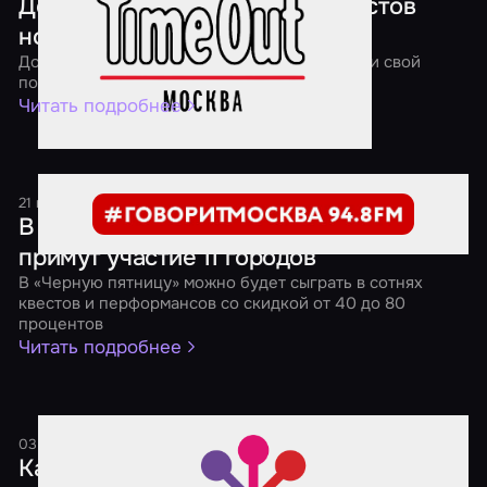
Дед Мороз отправил в мир квестов
новогодние подарки
До 13 января 2018 года вы тоже можете найти свой
подарок в квесте!
Читать подробнее
21 ноября 2017
1 минута
В «Черной пятнице» от «Мира Квестов»
примут участие 11 городов
В «Черную пятницу» можно будет сыграть в сотнях
квестов и перформансов со скидкой от 40 до 80
процентов
Читать подробнее
03 октября 2017
2 минуты
Как выбрать социальную сеть для