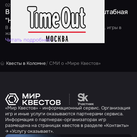
02 апреля 2016
1 минута
В Москве пройдет первая масштабная
"Ночь квестов"
В акции участвуют классические квест-игры, игры в
жанре перформанс и экшн
Читать подробнее
Квесты в Коломне
СМИ о «Мире Квестов»
Перейти на сайт партн
«Мир Квестов» - информационный сервис. Организация
игр и иные услуги оказываются партнерами сервиса.
Информация о партнерах-организаторах игр
размещена на страницах квестов в разделе «Контакты»
→ «Услугу оказывает».