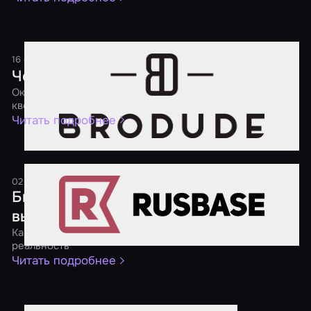
16 сентября 2016
1 минута
Чем заняться на выходных
Окажись внутри фильма ужасов и поработай мозгами в
квесте
Читать подробнее
02 августа 2016
1 минута
Бизнес на квестах: входить или
выходить?
Как заработать на воплощении компьютерных игр в
реальность
Читать подробнее