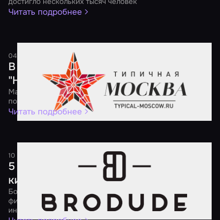
достигло нескольких тысяч человек
Читать подробнее
04 мая 2017
1 минута
В России пройдет ежегодная акция
"Ночь квестов"
Масштабная федеральная акция будет посвящена
популярным квестам, перформансам и экшн-играм
Читать подробнее
10 апреля 2017
2 минуты
5 советов о том, как порадовать
киномана
Большой выбор квестов по самым разным популярным
фильмам поможет утолить твой кинематографический
интерес