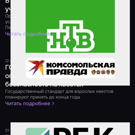
В Петербурге хотят запретить детям
участвовать в экстремальных квестах
Организаторам реалистичных ролевых игр намерены
усложнить жизнь члены Молодежного парламента
Петербурга
Читать подробнее
12 октября 2024
1 минута
ГОСТы, рейтинги и возрастные
ограничения: как обеспечивают
безопасность на квестах
Государственный стандарт для взрослых квестов
планируют принять до конца года
Читать подробнее
01 сентября 2024
1 минута