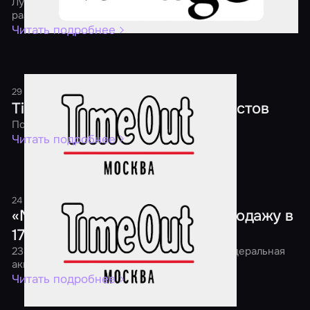
Лучшие квесты, перформансы и экшн-игры страны
раздадут скидки уже четвертый год подряд
Читать подробнее
29 декабря 2018
1 минута
Time Out: Новый год в мире квестов
Подарки каждому игроку!
Читать подробнее
24 ноября 2018
1 минута
«Мир Квестов» проведет распродажу в
17 городах страны
23 ноября в 7:00 утра в России начнется федеральная
акция «Black Friday Квесты 2018»
Читать подробнее