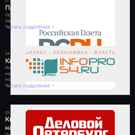
21 января 2021
2 минуты
Приключения квеструмов
Организаторам игр пришлось самим решать сложные
задачи, чтобы выжить в 2020 году
Читать подробнее
24 апреля 2020
1 минута
Квест-мейкеры ищут выход
Индустрия квестов вошла в режим самоконсервации. И
надеется выйти из него к осени – оздоровленной и без
коллег-маргиналов
Читать подробнее
23 апреля 2020
1 минута
Квест на выбывание: игровые комнаты
начали уходить с рынка развлечений
Лидеры российского рынка квест-индустрии