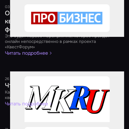
03 апреля 2021
1 минута
Онлайн-форум представителей рынка
квест-индустрии в Приволжском
федеральном округе
Это будет первое мероприятие, которое пройдет
онлайн непосредственно в рамках проекта
«КвестФорум»
Читать подробнее
26 января 2021
1 минута
Что происходит с квестами?
Как пандемия дала игрокам дополнительные эмоции, а
квест-бизнесу – новые возможности
Читать подробнее