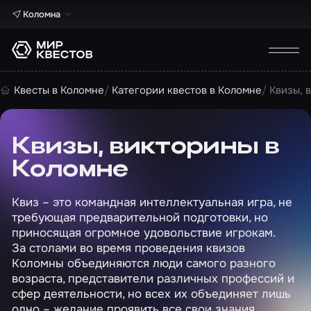
Коломна
Квесты в Коломне
Категории квестов в Коломне
Квизы, 
Квизы, викторины в
Коломне
Квиз – это командная интеллектуальная игра, не
требующая предварительной подготовки, но
приносящая огромное удовольствие игрокам.
За столами во время проведения квизов
Коломны объединяются люди самого разного
возраста, представители различных профессий и
сфер деятельности, но всех их объединяет лишь
одно – желание проявить все свои знания,