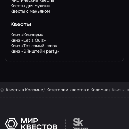
Мистические квесты
Квесты для мужчин
Квесты с маньяком
Квесты
Квиз «Квизиум»
Квиз «Let's Quiz»
Квиз «Тот самый квиз»
Квиз «Эйнштейн party»
Квесты в Коломне
Категории квестов в Коломне
Квизы, 
Перейти на сайт партн