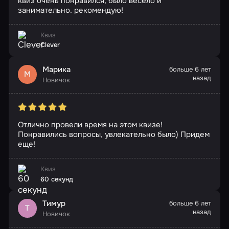
квиз очень понравился, было весело и
занимательно. рекомендую!
Квиз
Clever
Марика
больше 6 лет
М
назад
Новичок
Отлично провели время на этом квизе!
Понравились вопросы, увлекательно было) Придем
еще!
Квиз
60 секунд
Тимур
больше 6 лет
Т
назад
Новичок