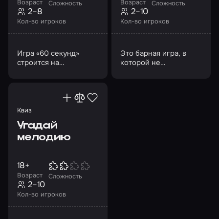
Возраст
Возраст
Сложность
Сложность
2–8
2–10
Кол-во игроков
Кол-во игроков
Игра «60 секунд»
Это барная игра, в
строится на
которой не
соревновании между
обязательно быть
командами
всезнайкой или
кандидатом наук
Квиз
Угадай
мелодию
18+
Возраст
Сложность
2–10
Кол-во игроков