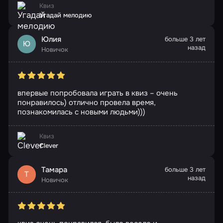
Квиз
Угадай мелодию
Юлия
больше 3 лет
Ю
назад
Новичок
впервые попробовала играть в квиз – очень
понравилось) отлично провела время,
познакомилась с новыми людьми)))
Квиз
Clever
Тамара
больше 3 лет
Т
назад
Новичок