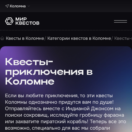
Коломна
Квесты в Коломне
Категории квестов в Коломне
Квесты-
Квесты-
приключения в
Коломне
Если вы любите приключения, то эти квесты
Коломны однозначно придутся вам по душе!
Отправляйтесь вместе с Индианой Джонсом на
поиски сокровищ, исследуйте гробницу фараона
или захватите пиратский корабль! Теперь все это
возможно, специально для вас мы собрали