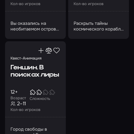
Кол-во игроков
Кол-во игроков
Вы оказались на
Раскрыть тайны
необитаемом острове
космического корабля
с Владом и Гленом…
и выбраться из него
живыми
Квест-Анимация
Геншин. В
поисках лиры
12+
Возраст
Сложность
2–11
Кол-во игроков
Город свободы в