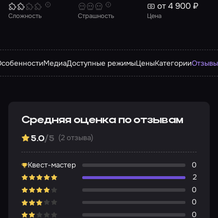
от 4 900 ₽
Сложность
Страшность
Цена
Особенности
Медиа
Доступные режимы
Цены
Категории
Отзыв
Средняя оценка по отзывам
(2 отзыва)
5.0
/5
Квест-мастер
0
2
0
0
0