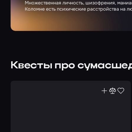
Множественная личность, шизофрения, маниак
Коломне есть психические расстройства на лю
Квесты про сумасше