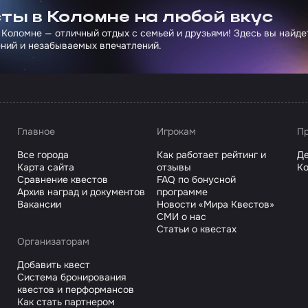
ты в Коломне на любой вкус
 Коломне — отличный отдых с семьей и друзьями! Здесь вы найд
ний и незабываемых впечатлений.
Главное
Игрокам
Пр
Все города
Как работает рейтинг и
Де
Карта сайта
отзывы
Ко
Сравнение квестов
FAQ по бонусной
Архив наград и документов
программе
Вакансии
Новости «Мира Квестов»
СМИ о нас
Статьи о квестах
Организаторам
Добавить квест
Система бронирования
квестов и перформансов
Как стать партнером