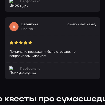
Перформанс
Цирк
Валентина
около 7 лет назад
В
Новичок
Покричали, повизжали, было страшно, но
понравилось. Спасибо!
Перформанс
Психушка
о квесты про сумасшед