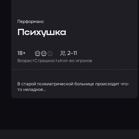
Перформанс
Психушка
18+
2–11
Возраст
Страшность
Кол-во игроков
В старой психиатрической больнице происходит что-
то неладное…