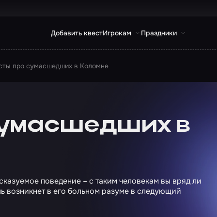
Добавить квест
Игрокам
Праздники
сты про сумасшедших в Коломне
сумасшедших в
сказуемое поведение – с таким человекам вы вряд ли
сль возникнет в его больном разуме в следующий