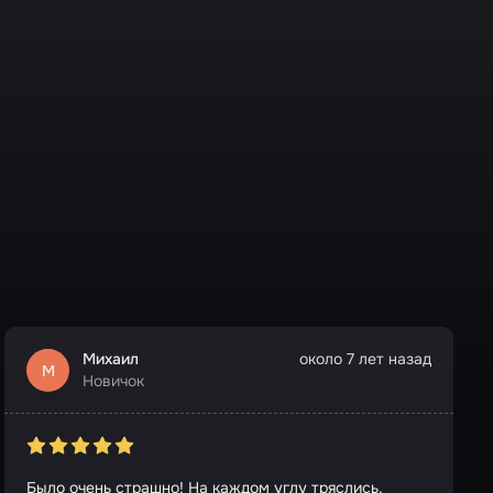
Михаил
около 7 лет назад
М
Новичок
Было очень страшно! На каждом углу тряслись,