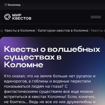
Коломна
Квесты в Коломне
Категории квестов в Коломне
Квесты 
Квесты о волшебных
существах в
Коломне
Кто сказал, что на земле больше нет русалок и
единорогов, а гоблины и водяные перестали
показываться людям на глаза? С
фантастическими существами все еще можно
встретиться в квестах Коломны! Если, конечно,
не боитесь... Ведь не все из них дружелюбны и