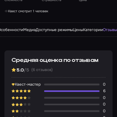
Квест смотрит 1 человек
Особенности
Медиа
Доступные режимы
Цены
Категории
Отзыв
Средняя оценка по отзывам
(6 отзывов)
5.0
/5
Квест-мастер
0
6
0
0
0