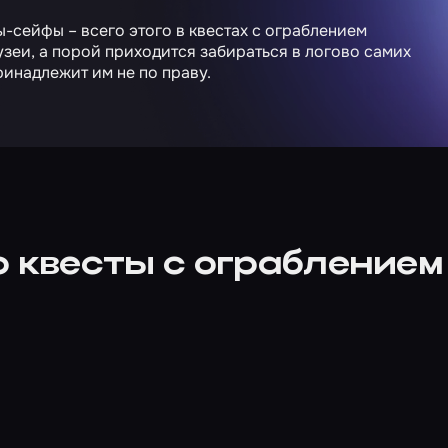
-сейфы – всего этого в квестах с ограблением
узеи, а порой приходится забираться в логово самих
принадлежит им не по праву.
о квесты с ограблением