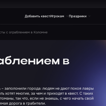
Добавить квест
Игрокам
Праздники
сты с ограблением в Коломне
аблением в
ь – заполонили города: людям не дают покоя лавры
ь хотят многие, за чем и приходят в квест. С таких
маны, так что, если не знаешь, с чего начать свой
ямая дорога в грабители.