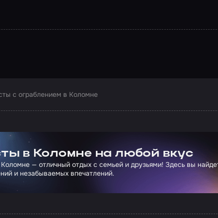
сты с ограблением в Коломне
ртнера Сколково
ты в Коломне на любой вкус
 Коломне — отличный отдых с семьей и друзьями! Здесь вы найд
ний и незабываемых впечатлений.