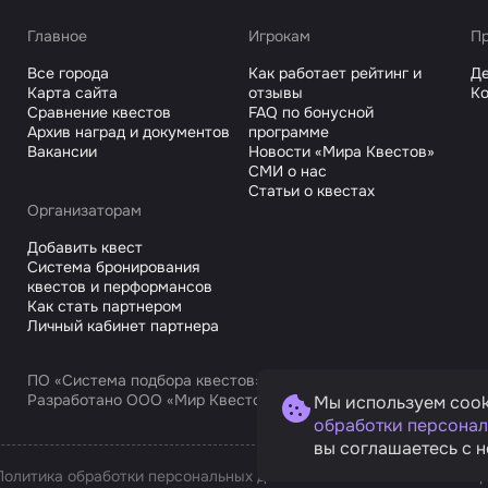
Главное
Игрокам
Пр
Все города
Как работает рейтинг и
Де
Карта сайта
отзывы
Ко
Сравнение квестов
FAQ по бонусной
Архив наград и документов
программе
Вакансии
Новости «Мира Квестов»
СМИ о нас
Статьи о квестах
Организаторам
Добавить квест
Система бронирования
квестов и перформансов
Как стать партнером
Личный кабинет партнера
ПО «Система подбора квестов»
Разработано ООО «Мир Квестов С», ИНН 9725168751
Мы используем cook
обработки персонал
вы соглашаетесь с н
Политика обработки персональных данных
Условия оплаты и возв