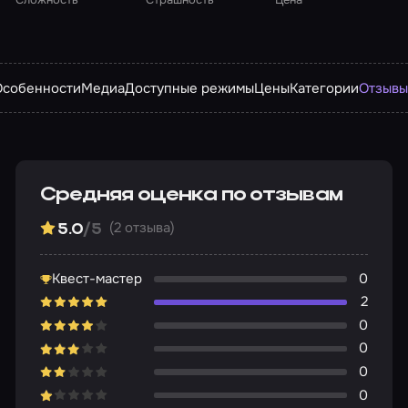
Особенности
Медиа
Доступные режимы
Цены
Категории
Отзыв
Средняя оценка по отзывам
(2 отзыва)
5.0
/5
Квест-мастер
0
2
0
0
0
0