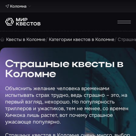
Коломна
Квесты в Коломне
Категории квестов в Коломне
Страшны
Страшные квесты в
Коломне
Объяснить желание человека временами
испытывать страх трудно, ведь страшно – это, на
первый взгляд, нехорошо. Но популярность
триллеров и ужастиков, тем не менее, со времен
Хичкока лишь растет, вот почему страшное
ужасающе популярно.
Страшных квестов в Коломне очень много, выбор