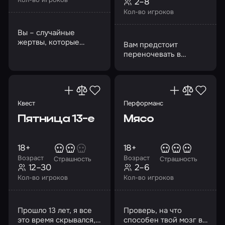
2–8
Кол-во игроков
Вы – случайные
жертвы, которые
Вам предстоит
оказались в подвале с
переночевать в
повязкой на глазах
старом доме, потому
что другого ночлега
не предвидится
Квест
Перформанс
Пятница 13-е
Мясо
18+
18+
Возраст
Возраст
Страшность
Страшность
12–30
2–6
Кол-во игроков
Кол-во игроков
Прошло 13 лет, я все
Проверь, на что
это время скрывался,
способен твой мозг в