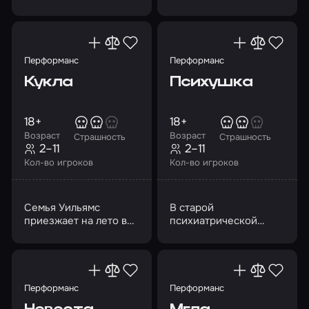
но он как-то нашел
экстремальных
меня
условиях!
Перформанс
Перформанс
Кукла
Психушка
18+
18+
Возраст
Возраст
Страшность
Страшность
2–11
2–11
Кол-во игроков
Кол-во игроков
Семья Уильямс
В старой
приезжает на лето в
психиатрической
старинное поместье
больнице происходит
что-то неладное…
Перформанс
Перформанс