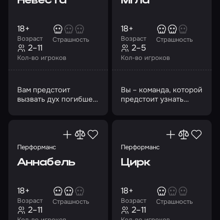
Невеста
Мгла
18+
18+
Возраст
Возраст
Страшность
Страшность
2–11
2–5
Кол-во игроков
Кол-во игроков
Вам предстоит
Вы – команда, которой
вызвать дух погибшей
предстоит узнать
в день собственной
тайну проклятого
свадьбы невесты
дома
Перформанс
Перформанс
Аннабель
Цирк
18+
18+
Возраст
Возраст
Страшность
Страшность
2–11
2–11
Кол-во игроков
Кол-во игроков