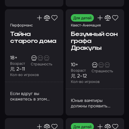
самой преисподней.
Сможете ли вы
сбежать от них?
Для детей
Перформанс
Квест-Анимация
Тайна
Безумный сон
старого дома
графа
Дракулы
18+
Возраст
10+
Страшность
2–11
Возраст
Страшность
Кол-во игроков
2–12
Кол-во игроков
Если вдруг вы
окажетесь в этом
Юные вампиры
доме, пожалуйста,
должны проявить
помогите!
чудеса ловкости и
смекалки, стать
настоящей командой
Для детей