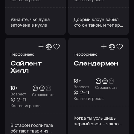
Узнайте, чья душа
Добрый клоун забыл,
заточена в кукле
кто он такой, и теперь
не каждый может
выжить на его
представлении
Перформанс
Перформанс
Сайлент
Слендермен
Хилл
18+
Возраст
18+
Страшность
2–11
Возраст
Страшность
Кол-во игроков
2–11
Кол-во игроков
Когда ты услышишь
первый звон – закрой
В старом госпитале
глаза…
обитают твари из