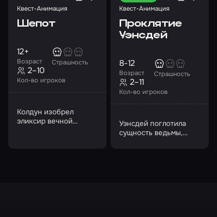
Квест-Анимация
Квест-Анимация
Шепот
Проклятие
Уэнсдей
12+
Возраст
8-12
Страшность
2–10
Возраст
Страшность
Кол-во игроков
2–11
Кол-во игроков
Колдун изобрел
эликсир вечной
Уэнсдей поглотила
жизни. Вас не
сущность ведьмы,
покидает жгучее
которую сожгли на
желание овладеть
костре много веков
этим снадобьем
назад…