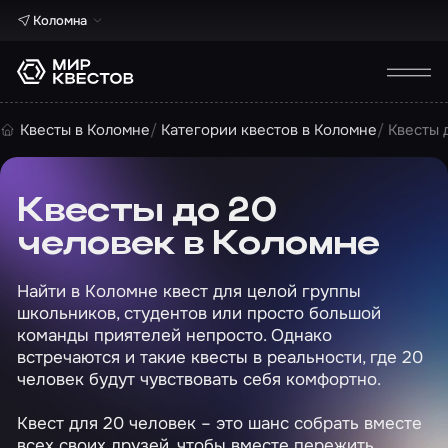
Коломна
Квесты в Коломне
Категории квестов в Коломне
Квесты 
Квесты до 20
человек в Коломне
Найти в Коломне квест для целой группы
школьников, студентов или просто большой
команды приятелей непросто. Однако
встречаются и такие квесты в реальности, где 20
человек будут чувствовать себя комфортно.
Квест для 20 человек – это шанс собрать вместе
всех своих друзей, чтобы вместе пережить