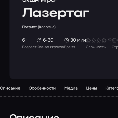
Экшн-игра
Лазертаг
Патриот (Коломна)
6+
6-30
30 мин
Возраст
Кол-во игроков
Время
Сложность
Ст
Описание
Особенности
Медиа
Цены
Катег