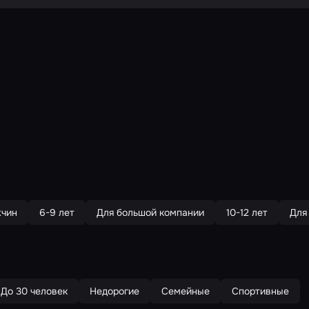
жчин
6-9 лет
Для большой компании
10-12 лет
Для
До 30 человек
Недорогие
Семейные
Спортивные