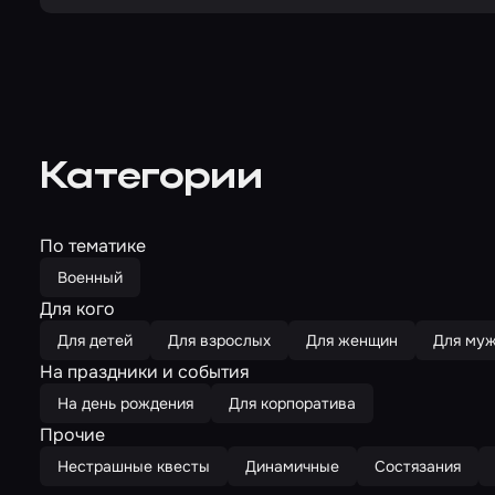
Категории
По тематике
Военный
Для кого
Для детей
Для взрослых
Для женщин
Для му
На праздники и события
На день рождения
Для корпоратива
Прочие
Нестрашные квесты
Динамичные
Состязания