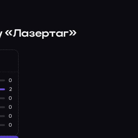
у «Лазертаг»
0
2
0
0
0
0