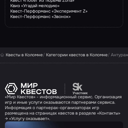
Квест «Побег из тюрьмы Zona»
Квиз «Угадай мелодию»
Квест-Перформанс «Эксперимент Z»
Квест-Перформанс «Звонок»
Квесты в Коломне
Категории квестов в Коломне
Антураж
Перейти на сайт партн
«Мир Квестов» - информационный сервис. Организация
игр и иные услуги оказываются партнерами сервиса.
Информация о партнерах-организаторах игр
размещена на страницах квестов в разделе «Контакты»
→ «Услугу оказывает».