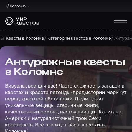
Коломна
Квесты в Коломне
Категории квестов в Коломне
Антураж
Антуражные квесты
в Коломне
Визуалы, все для вас! Часто сложность загадок в
квестах и красота легенды-предыстории меркнут
перед красотой обстановки. Люди ценят
уникальные вещицы, старинные книги,
качественный ремонт, настоящий щит Капитана
Америки и натуралистичный трон Семи
королевств. Все это ждет вас в квестах в
Коломне!