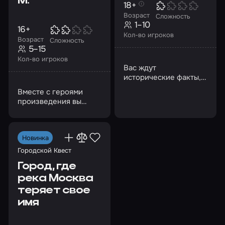
М.
18+
Возраст
Сложность
1–10
16+
Кол-во игроков
Возраст
Сложность
5–15
Кол-во игроков
Вас ждут
исторические факты,
реальные личности и
Вместе с героями
подлинные места
произведения вы
погрузитесь в
атмосферу
провинциальной
Новинка
Коломны 19-го века
Городской Квест
Город, где
река Москва
теряет свое
имя