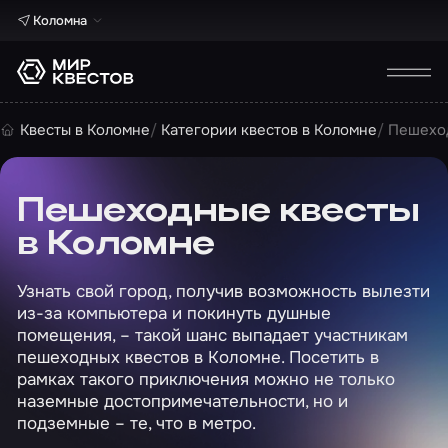
Коломна
Квесты в Коломне
Категории квестов в Коломне
Пешеход
Пешеходные квесты
в Коломне
Узнать свой город, получив возможность вылезти
из-за компьютера и покинуть душные
помещения, – такой шанс выпадает участникам
пешеходных квестов в Коломне. Посетить в
рамках такого приключения можно не только
наземные достопримечательности, но и
подземные – те, что в метро.