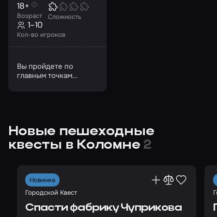
18+
Возраст
Сложность
1–10
Кол-во игроков
Вы пройдете по
главным точкам
города и узнаете о
событиях изнутри
Новые пешеходные
квесты в Коломне
2
Новинка
Городской Квест
Г
Спасти фабрику Чуприкова