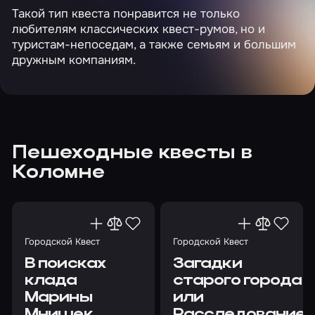
Такой тип квеста понравится не только
любителям классических квест-румов, но и
туристам-непоседам, а также семьям и большим
дружным компаниям.
Пешеходные квесты в
Коломне
Городской Квест
Городской Квест
В поисках
Загадки
клада
старого города,
Марины
или
Мнишек
Расследование