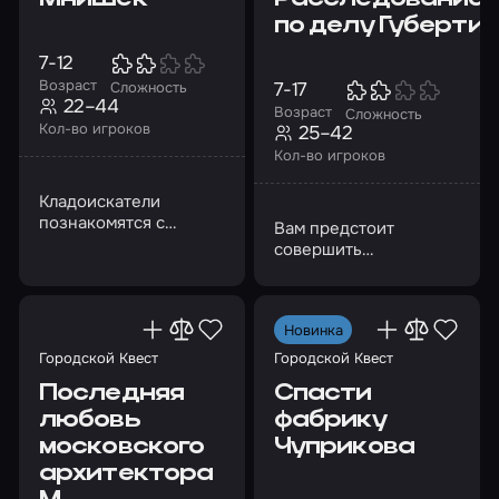
по делу Губерти
7-12
Возраст
7-17
Сложность
22–44
Возраст
Сложность
Кол-во игроков
25–42
Кол-во игроков
Кладоискатели
познакомятся с
Вам предстоит
легендами и тайнами
совершить
Коломенского
путешествие по
кремля…
древнему городу в
качестве настоящих
Новинка
сыщиков
Городской Квест
Городской Квест
Последняя
Спасти
любовь
фабрику
московского
Чуприкова
архитектора