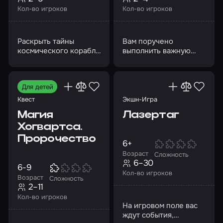
Кол-во игроков
Кол-во игроков
Раскрыть тайны
Вам поручено
космического корабля
выполнить важную
и выбраться из него
миссию от Джеймса
живыми
Бонда
Для детей
Квест
Экшн-Игра
Магия
Лазертаг
Хогвартса.
Пророчество
6+
Возраст
Сложность
6–30
6-9
Кол-во игроков
Возраст
Сложность
2–11
Кол-во игроков
На игровом поле вас
ждут события,