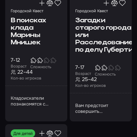
Городской Квест
Городской Квест
В поисках
Загадки
клада
старого города,
Марины
или
Мнишек
Расследование
по делу Губерти
7-12
Возраст
7-17
Сложность
22–44
Возраст
Сложность
Кол-во игроков
25–42
Кол-во игроков
Кладоискатели
познакомятся с
Вам предстоит
легендами и тайнами
совершить
Коломенского
путешествие по
кремля…
древнему городу в
качестве настоящих
Для детей
сыщиков