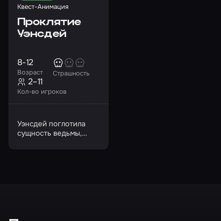
Квест-Анимация
Проклятие
Уэнсдей
8-12
Возраст
Страшность
2–11
Кол-во игроков
Уэнсдей поглотила
сущность ведьмы,
которую сожгли на
костре много веков
назад…