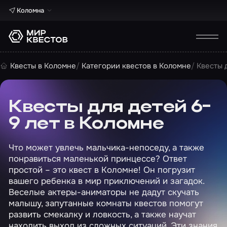
Коломна
Квесты в Коломне
Категории квестов в Коломне
Квесты 
Квесты для детей 6-
9 лет в Коломне
Что может увлечь мальчика-непоседу, а также
понравиться маленькой принцессе? Ответ
простой – это квест в Коломне! Он погрузит
вашего ребенка в мир приключений и загадок.
Веселые актеры-аниматоры не дадут скучать
малышу, запутанные комнаты квестов помогут
развить смекалку и ловкость, а также научат
находить выход из сложных ситуаций. Эти знания