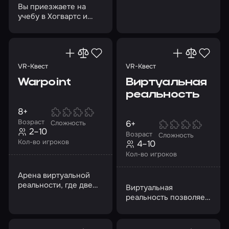
похожие на реальные
Вы приезжаете на
боевые действия
учебу в Хогвартс и
обнаруживаете, что
все волшебство было
похищено
VR-Квест
VR-Квест
Warpoint
Виртуальная
реальность
8+
Возраст
6+
Сложность
2–10
Возраст
Сложность
Кол-во игроков
4–10
Кол-во игроков
Арена виртуальной
реальности, где две
Виртуальная
команды сражаются
реальность позволяет
друг с другом
воспринимать
выдуманный мир
через ощущения