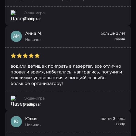
Экшн-игра
Лазертаг
Анна М.
больше 2 лет
АМ
назад
Новичок
водили детишек поиграть в лазертаг. все отлично
провели время, набегались, наигрались, получили
максимум удовольствия и эмоций! спасибо
большое организатору!
Экшн-игра
Лазертаг
Юлия
почти 3 года
Ю
назад
Новичок