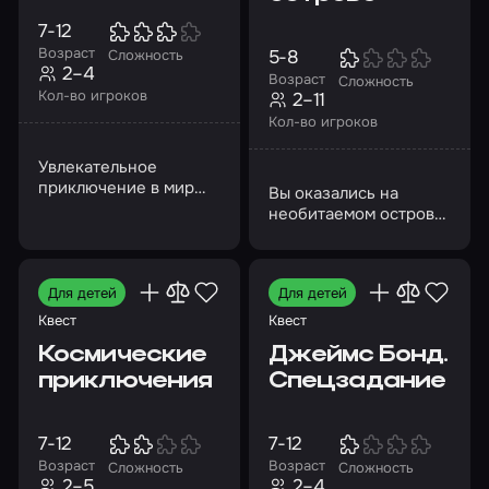
7-12
Возраст
5-8
Сложность
2–4
Возраст
Сложность
Кол-во игроков
2–11
Кол-во игроков
Увлекательное
приключение в мир
Вы оказались на
джунглей и диких
необитаемом острове
животных
с Владом и Гленом…
Для детей
Для детей
Квест
Квест
Космические
Джеймс Бонд.
приключения
Спецзадание
7-12
7-12
Возраст
Возраст
Сложность
Сложность
2–5
2–4