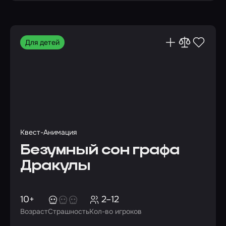
Для детей
Квест-Анимация
Безумный сон графа
Дракулы
10+
2–12
Возраст
Страшность
Кол-во игроков