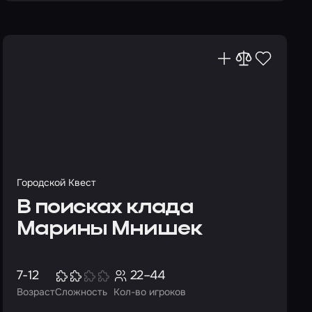
Городской Квест
В поисках клада
Марины Мнишек
7-12
22–44
Возраст
Сложность
Кол-во игроков