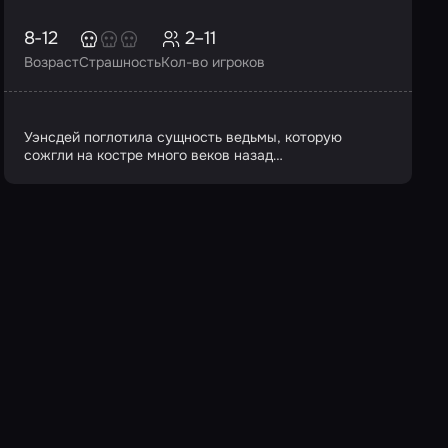
8-12
2–11
Возраст
Страшность
Кол-во игроков
Уэнсдей поглотила сущность ведьмы, которую
сожгли на костре много веков назад…