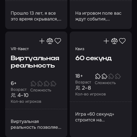
Прошло 13 лет, я все
На игровом поле вас
это время скрывался,
ждут события,
но он как-то нашел
похожие на реальные
меня
боевые действия
VR-Квест
Квиз
Виртуальная
60 секунд
реальность
18+
Возраст
6+
Сложность
2–8
Возраст
Сложность
Кол-во игроков
4–10
Кол-во игроков
Игра «60 секунд»
строится на
Виртуальная
соревновании между
реальность позволяет
командами
воспринимать