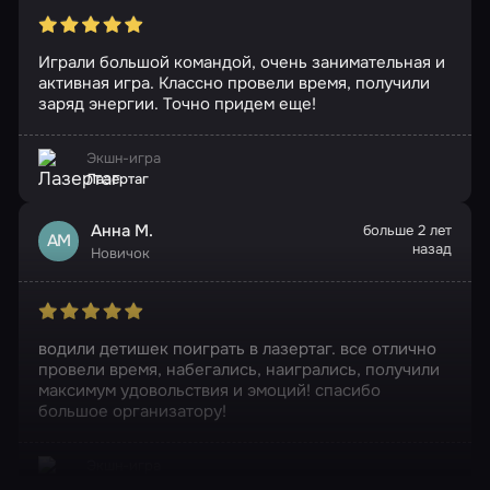
Играли большой командой, очень занимательная и
активная игра. Классно провели время, получили
заряд энергии. Точно придем еще!
Экшн-игра
Лазертаг
Анна М.
больше 2 лет
АМ
назад
Новичок
водили детишек поиграть в лазертаг. все отлично
провели время, набегались, наигрались, получили
максимум удовольствия и эмоций! спасибо
большое организатору!
Экшн-игра
Лазертаг