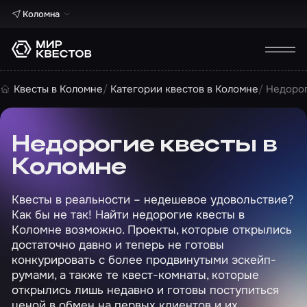
Коломна
Квесты в Коломне
Категории квестов в Коломне
Недорог
Недорогие квесты в
Коломне
Квесты в реальности – недешевое удовольствие?
Как бы не так! Найти недорогие квесты в
Коломне возможно. Проекты, которые открылись
достаточно давно и теперь не готовы
конкурировать с более продвинутыми эскейп-
румами, а также те квест-комнаты, которые
открылись лишь недавно и готовы поступиться
ценой в обмен на первых клиентов и их