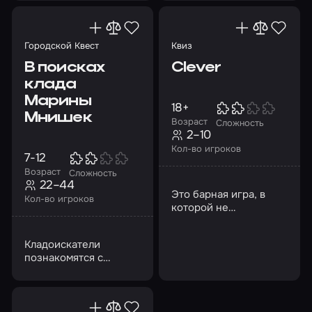
выдуманный мир
через ощущения
Городской Квест
Квиз
В поисках
Clever
клада
Марины
18+
Мнишек
Возраст
Сложность
2–10
Кол-во игроков
7-12
Возраст
Сложность
22–44
Это барная игра, в
Кол-во игроков
которой не
обязательно быть
всезнайкой или
Кладоискатели
кандидатом наук
познакомятся с
легендами и тайнами
Коломенского
кремля…