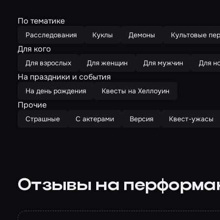
По тематике
Расследования
Куклы
Демоны
Культовые пер
Для кого
Для взрослых
Для женщин
Для мужчин
Для н
На праздники и события
На день рождения
Квесты на Хеллоуин
Прочие
Страшные
С актерами
Версия
Квест-ужасы
Отзывы на перформа