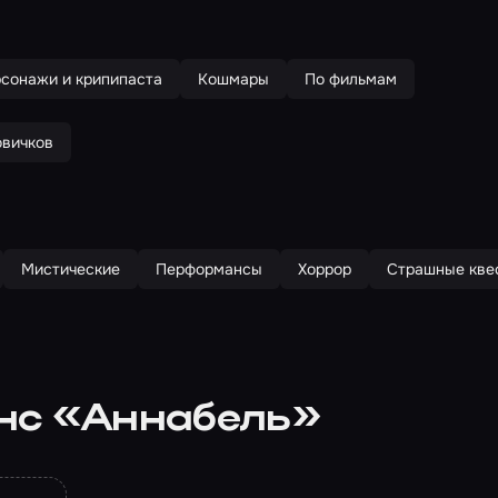
сонажи и крипипаста
Кошмары
По фильмам
овичков
Мистические
Перформансы
Хоррор
Страшные кве
нс «Аннабель»