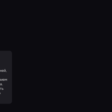
ней,
нием
а.
ть
о