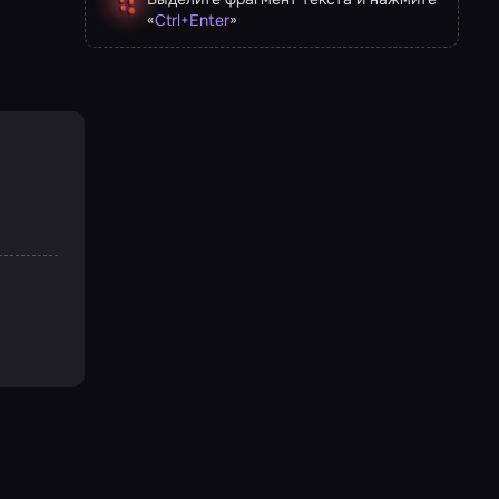
«
»
Ctrl
+
Enter