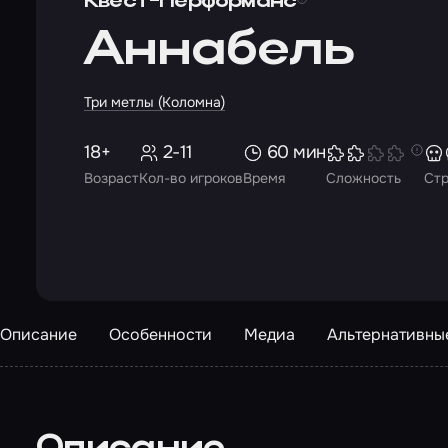
Квест-Перформанс
Аннабель
Три метлы (Коломна)
18+
2-11
60 мин
Возраст
Кол-во игроков
Время
Сложность
Ст
Описание
Особенности
Медиа
Альтернативны