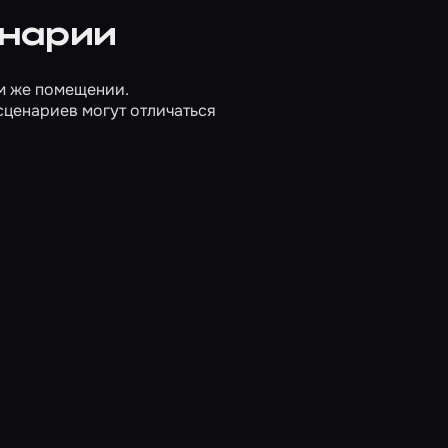
енарии
м же помещении.
сценариев могут отличаться