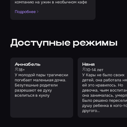
компанию на ужин в необычном кафе
Подробнее
Доступные режимы
Аннабель
Няня
18+
10-14 лет
У молодой пары трагически
У Кары не было своих
погибает маленькая дочка.
детей, она работала ня
Безутешные родители
ей это нравилось. Но
разрешают ее духу
девочка, чьим воспита
вселиться в куклу
она занималась, умерл
Было решено пересели
душу ребенка в кого-т
другого…