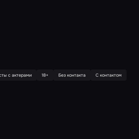
сты с актерами
18+
Без контакта
С контактом