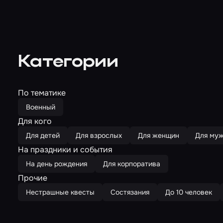
Категории
По тематике
Военный
Для кого
Для детей
Для взрослых
Для женщин
Для му
На праздники и события
На день рождения
Для корпоратива
Прочие
Нестрашные квесты
Состязания
До 10 человек