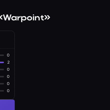
«Warpoint»
0
2
0
0
0
0