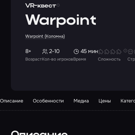
VR-квест
Warpoint
Warpoint (Коломна)
8+
2-10
45 мин
Возраст
Кол-во игроков
Время
Сложность
Стр
Описание
Особенности
Медиа
Цены
Катег